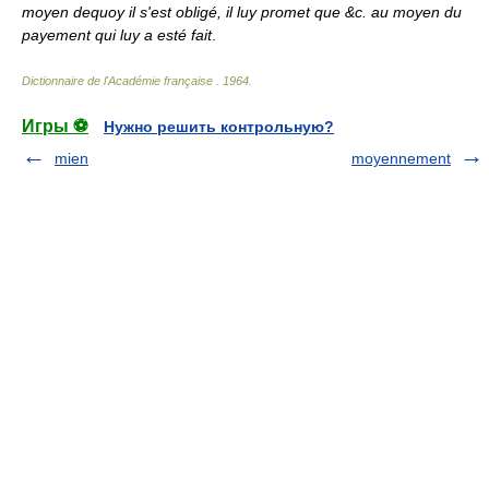
moyen dequoy il s'est obligé, il luy promet que &c. au moyen du
payement qui luy a esté fait
.
Dictionnaire de l'Académie française
.
1964
.
Игры ⚽
Нужно решить контрольную?
mien
moyennement