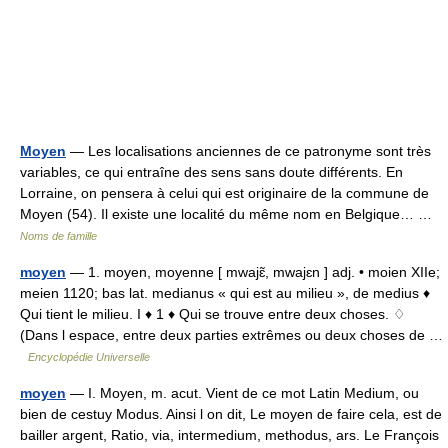
Moyen
— Les localisations anciennes de ce patronyme sont très
variables, ce qui entraîne des sens sans doute différents. En
Lorraine, on pensera à celui qui est originaire de la commune de
Moyen (54). Il existe une localité du même nom en Belgique… …
Noms de famille
moyen
— 1. moyen, moyenne [ mwajɛ̃, mwajɛn ] adj. • moien XIIe;
meien 1120; bas lat. medianus « qui est au milieu », de medius ♦
Qui tient le milieu. I ♦ 1 ♦ Qui se trouve entre deux choses. ♢
(Dans l espace, entre deux parties extrêmes ou deux choses de …
Encyclopédie Universelle
moyen
— I. Moyen, m. acut. Vient de ce mot Latin Medium, ou
bien de cestuy Modus. Ainsi l on dit, Le moyen de faire cela, est de
bailler argent, Ratio, via, intermedium, methodus, ars. Le François