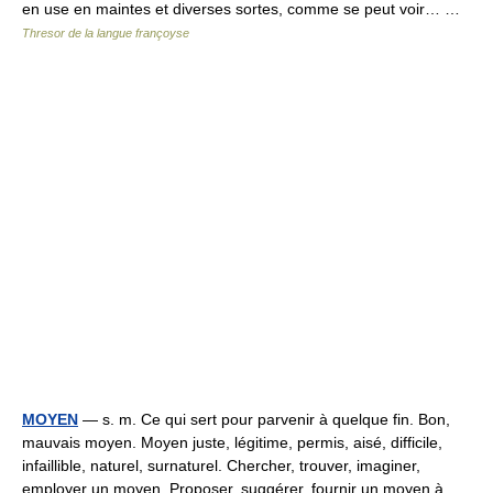
en use en maintes et diverses sortes, comme se peut voir… …
Thresor de la langue françoyse
MOYEN
— s. m. Ce qui sert pour parvenir à quelque fin. Bon,
mauvais moyen. Moyen juste, légitime, permis, aisé, difficile,
infaillible, naturel, surnaturel. Chercher, trouver, imaginer,
employer un moyen. Proposer, suggérer, fournir un moyen à