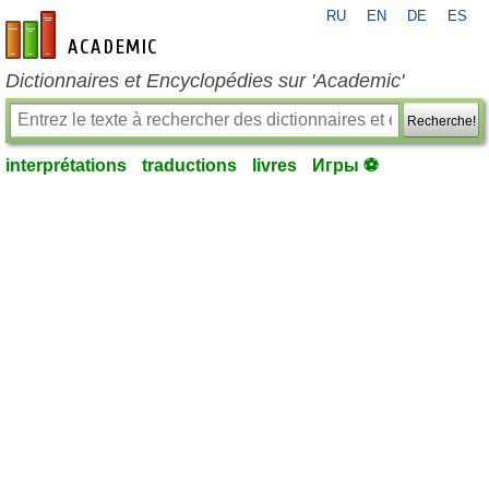
RU
EN
DE
ES
fr-academic.com
Dictionnaires et Encyclopédies sur 'Academic'
Recherche!
interprétations
traductions
livres
Игры ⚽