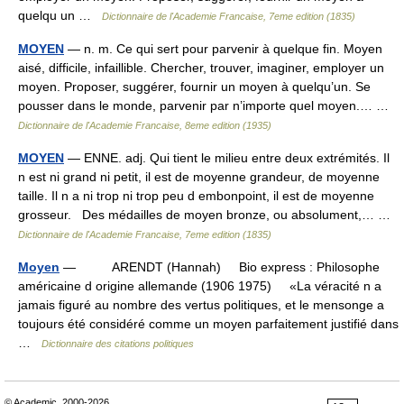
quelqu un …
Dictionnaire de l'Academie Francaise, 7eme edition (1835)
MOYEN
— n. m. Ce qui sert pour parvenir à quelque fin. Moyen
aisé, difficile, infaillible. Chercher, trouver, imaginer, employer un
moyen. Proposer, suggérer, fournir un moyen à quelqu’un. Se
pousser dans le monde, parvenir par n’importe quel moyen.… …
Dictionnaire de l'Academie Francaise, 8eme edition (1935)
MOYEN
— ENNE. adj. Qui tient le milieu entre deux extrémités. Il
n est ni grand ni petit, il est de moyenne grandeur, de moyenne
taille. Il n a ni trop ni trop peu d embonpoint, il est de moyenne
grosseur. Des médailles de moyen bronze, ou absolument,… …
Dictionnaire de l'Academie Francaise, 7eme edition (1835)
Moyen
— ARENDT (Hannah) Bio express : Philosophe
américaine d origine allemande (1906 1975) «La véracité n a
jamais figuré au nombre des vertus politiques, et le mensonge a
toujours été considéré comme un moyen parfaitement justifié dans
…
Dictionnaire des citations politiques
© Academic, 2000-2026