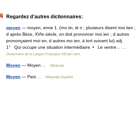
Regardez d'autres dictionnaires:
moyen
— moyen, enne 1. (mo iin, ié n ; plusieurs disent moi iien ;
d après Bèze, XVIe siècle, on doit prononcer moi ien ; d autres
prononçaient moi en, d autres mo ien, à tort suivant lui) adj.
1° Qui occupe une situation intermédiaire. • Le ventre… …
Dictionnaire de la Langue Française d'Émile Littré
Moyen
— Moyen …
Wikipedia
Moyen
— País …
Wikipedia Español